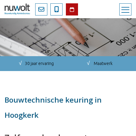
√
√
30 jaar ervaring
Maatwerk
Bouwtechnische keuring in
Hoogkerk