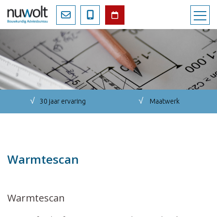
√
√
30 jaar ervaring
Maatwerk
Warmtescan
Warmtescan