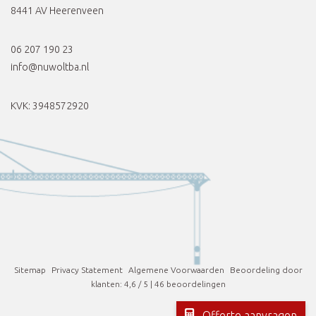
8441 AV Heerenveen
06 207 190 23
info@nuwoltba.nl
KVK: 3948572920
info@nuwoltba.nl
Sitemap
Privacy Statement
Algemene Voorwaarden
Beoordeling
door
klanten:
4,6
/
5
|
46
beoordelingen
06 207 190 23
Offerte aanvragen