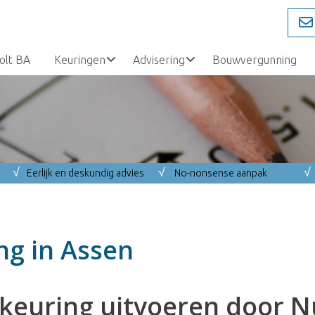
olt BA
Keuringen
Advisering
Bouwvergunning
√
√
√
Eerlijk en deskundig advies
No-nonsense aanpak
ng in Assen
keuring uitvoeren door N