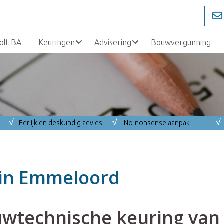
olt BA
Keuringen
Advisering
Bouwvergunning
√
√
√
Eerlijk en deskundig advies
No-nonsense aanpak
 in Emmeloord
uwtechnische keuring van