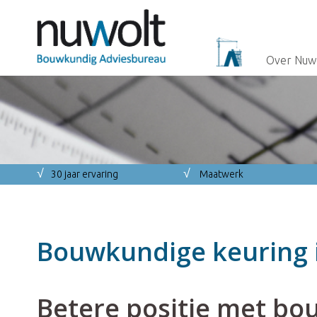
Over Nuw
√
√
30 jaar ervaring
Maatwerk
Bouwkundige keuring
Betere positie met bo