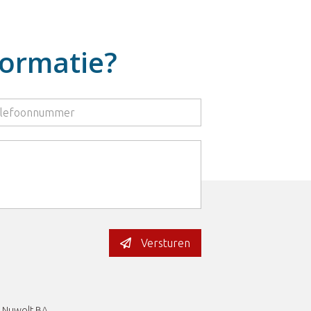
formatie?
Versturen
Nuwolt BA