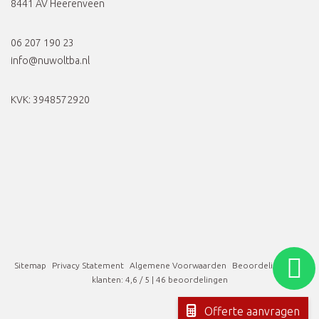
8441 AV Heerenveen
06 207 190 23
info@nuwoltba.nl
KVK: 3948572920
info@nuwoltba.nl
Sitemap
Privacy Statement
Algemene Voorwaarden
Beoordeling
door
klanten:
4,6
/
5
|
46
beoordelingen
06 207 190 23
Offerte aanvragen