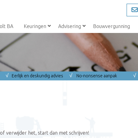
olt BA
Keuringen
Advisering
Bouwvergunning
√
√
√
Eerlijk en deskundig advies
No-nonsense aanpak
of verwijder het, start dan met schrijven!